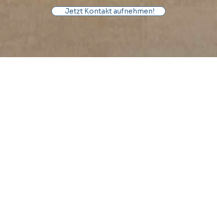
Jetzt Kontakt aufnehmen!
Wir unterstützen ärztliche Berufsverbände, Praxisnetze
und sonstige ärztliche Interessenvertretungen (oft
Vereine). Aktuell beraten wir zwei ärztliche
Berufsverbände in allen rechtlichen Angelegenheiten.
Anderen Verbänden helfen wir regelmäßig bei
besonderen Fragestellungen.
Für wirtschaftliche Tätigkeiten gründen wir für – hierfür
nicht geeignete – Berufverbände von
Tochtergesellschaften, zum Beispiel beim Abschluss von
Selektivverträgen im System der ge-setzlichen
Krankenversicherung.
Unsere Leistungen für die Verbandsberatung: