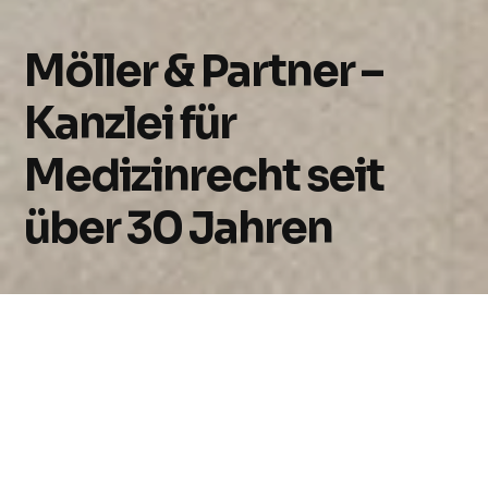
Möller & Partner –
Kanzlei für
Medizinrecht seit
über 30 Jahren
Wir sind Spezialisten für die
Rechtsberatung im deutschen
Gesundheitswesen. Alle unsere Anwälte
sind Fachanwälte für Medizinrecht. Tätig
sind wir für: